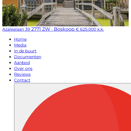
2771 ZW · Boskoop
Azalealaan 39
€ 625.000 k.k.
Home
Media
In de buurt
Documenten
Aanbod
Over ons
Reviews
Contact