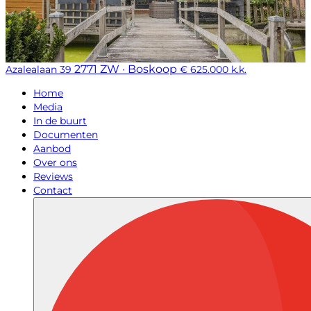
2771 ZW · Boskoop
Azalealaan 39
€ 625.000 k.k.
Home
Media
In de buurt
Documenten
Aanbod
Over ons
Reviews
Contact