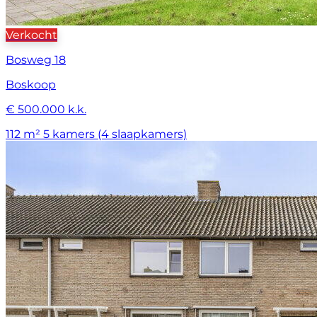
Verkocht
Bosweg 18
Boskoop
€ 500.000 k.k.
112 m²
5 kamers (4 slaapkamers)