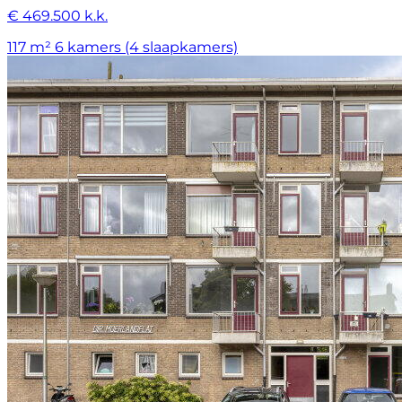
€ 469.500 k.k.
117 m²
6 kamers (4 slaapkamers)