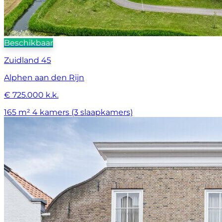
Beschikbaar
Zuidland 45
Alphen aan den Rijn
€ 725.000 k.k.
165 m²
4 kamers (3 slaapkamers)