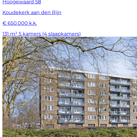
Hoogewaard 58
Koudekerk aan den Rijn
€ 650.000 k.k.
131 m²
5 kamers (4 slaapkamers)