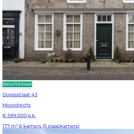
Beschikbaar
Dorpsstraat 43
Moordrecht
€ 599.000 k.k.
177 m²
6 kamers (5 slaapkamers)