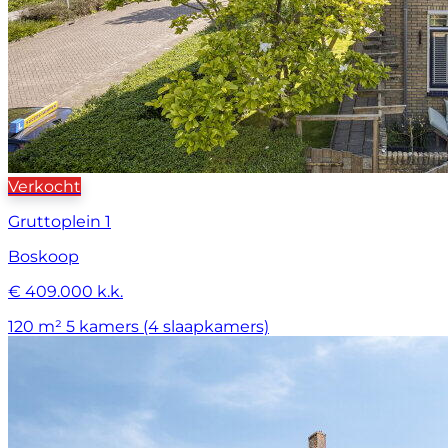
Verkocht
Gruttoplein 1
Boskoop
€ 409.000 k.k.
120 m²
5 kamers (4 slaapkamers)