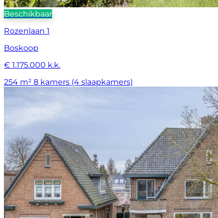
Beschikbaar
Rozenlaan 1
Boskoop
€ 1.175.000 k.k.
254 m²
8 kamers (4 slaapkamers)