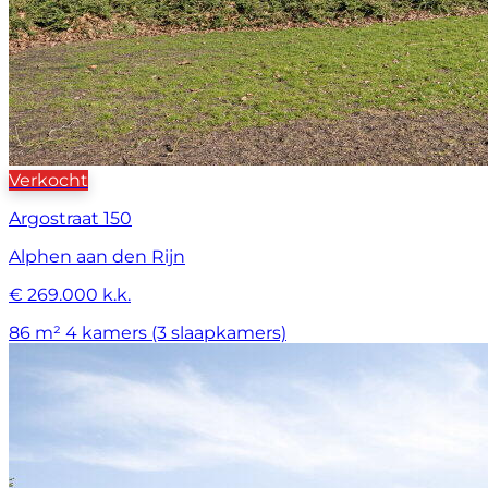
Verkocht
Argostraat 150
Alphen aan den Rijn
€ 269.000 k.k.
86 m²
4 kamers (3 slaapkamers)