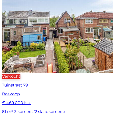
Verkocht
Tuinstraat 79
Boskoop
€ 469.000 k.k.
81 m²
3 kamers (2 slaapkamers)