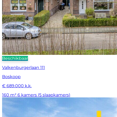
Beschikbaar
Valkenburgerlaan 111
Boskoop
€ 689.000 k.k.
160 m²
6 kamers (5 slaapkamers)