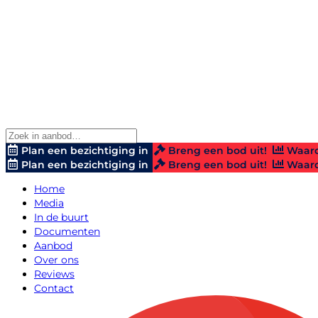
Plan een bezichtiging in
Breng een bod uit!
Waard
Plan een bezichtiging in
Breng een bod uit!
Waard
Home
Media
In de buurt
Documenten
Aanbod
Over ons
Reviews
Contact